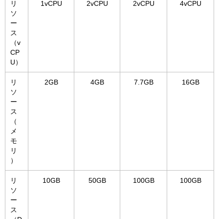
リ
1vCPU
2vCPU
2vCPU
4vCPU
ソ
ー
ス
（v
CP
U）
リ
2GB
4GB
7.7GB
16GB
ソ
ー
ス
（
メ
モ
リ
）
リ
10GB
50GB
100GB
100GB
ソ
ー
ス