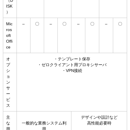
（D
ISK
）
Mic
–
〇
–
〇
–
〇
–
〇
ros
oft
Offi
ce
オ
・テンプレート保存
プ
・ゼロクライアント用プロキシサーバ
シ
・VPN接続
ョ
ン
サ
ー
ビ
ス
主
デザインや設計など
な
一般的な業務システム利
高性能必要時
用
用