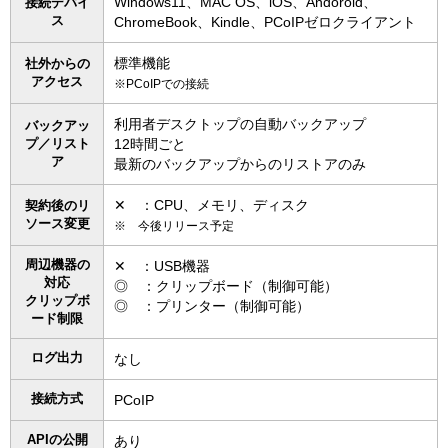
Windows11、MAC OS、iOS、Andoroid、
接続デバイ
ス
ChromeBook、Kindle、PCoIPゼロクライアント
標準機能
社外からの
アクセス
※PCoIPでの接続
利用者デスクトップの自動バックアップ
バックアッ
プ／リスト
12時間ごと
ア
最新のバックアップからのリストアのみ
✕ ：CPU、メモリ、ディスク
契約後のリ
ソース変更
※ 今後リリース予定
周辺機器の
✕ ：USB機器
対応
◎ ：クリップボード（制御可能）
クリップボ
◎ ：プリンター（制御可能）
ード制限
ログ出力
なし
接続方式
PCoIP
APIの公開
あり