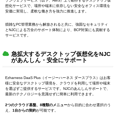
ゾンウェブサービス（以下、AWS）上で動作するデスクトップ仮
想化サービスで、場所や端末に依存しない安全なオフィス環境を
安価に実現し、柔軟な働き方を強力に推進します。
煩雑なPC管理業務から解放されると共に、強固なセキュリティ
とNJCによる万全のサポート体制により、BCP対策にも貢献する
サービスです。
急拡大するデスクトップ仮想化をNJC
があんしん・安全にサポート
Ezharness DaaS Plus（イージーハーネス ダースプラス）は
お客
様に安全なデスクトップ環境を、クラウドを利用して場所や端末
を選ばずご提供するサービスです。NJCのあんしんサポートで、
最新のテクノロジーを意識せずに簡単に利用できます。
2つのクラウド基盤、8種類のメニュー
から目的に合わせ選択のう
え、
1台からの契約
が可能です。